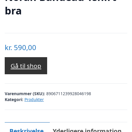
bra
kr.
590,00
Gå til shop
Varenummer (SKU):
8906711239928046198
Kategori:
Produkter
Beskrivelse
Yderligere information